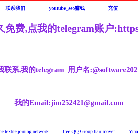
联系我们
youtube_seo赚钱
充值
我的telegram账户:https://t.
联系,我的telegram_用户名:@software202
我的Email:
jim252421@gmail.com
 textile joining network
free QQ Group hair mover
Yiti