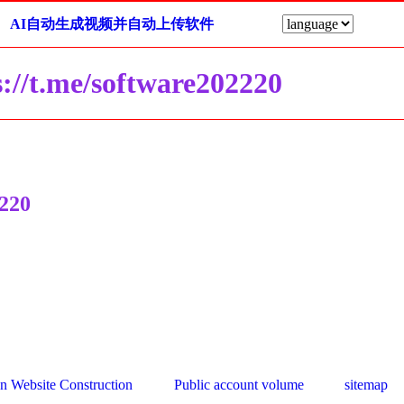
AI自动生成视频并自动上传软件
me/software202220
220
an Website Construction
Public account volume
sitemap